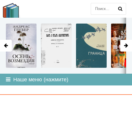
LITMIR
.ORG
Наше меню (нажмите)