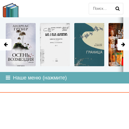
LITMIR
.ORG
Наше меню (нажмите)