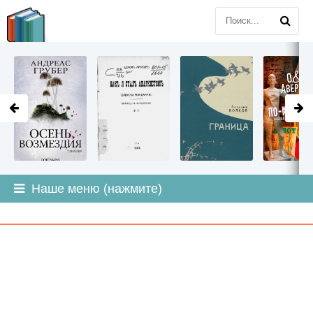
LITMIR
.ORG
Наше меню (нажмите)