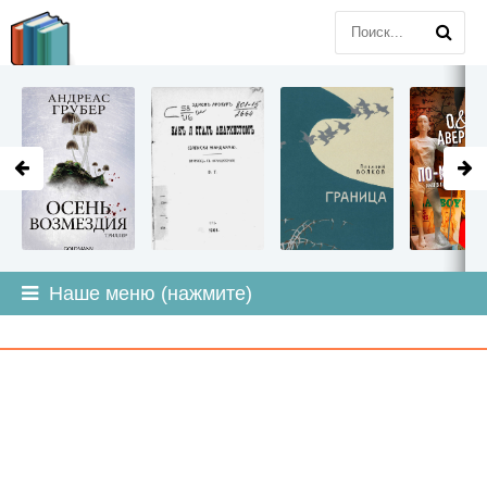
LITMIR
.ORG
Наше меню (нажмите)