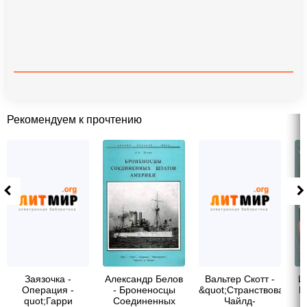
Рекомендуем к прочтению
Заязочка -
Александр Белов
Вальтер Скотт -
И
Операция -
- Броненосцы
&quot;Странствования
П
quot;Гарри
Соединенных
Чайлд-