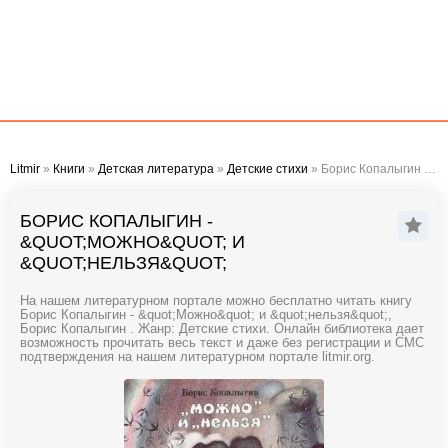
Litmir
»
Книги
»
Детская литература
»
Детские стихи
» Борис Копалыгин - "Можно" и "нельзя"
БОРИС КОПАЛЫГИН -
&QUOT;МОЖНО&QUOT; И
&QUOT;НЕЛЬЗЯ&QUOT;
На нашем литературном портале можно бесплатно читать книгу
Борис Копалыгин - &quot;Можно&quot; и &quot;нельзя&quot;,
Борис Копалыгин . Жанр: Детские стихи. Онлайн библиотека дает
возможность прочитать весь текст и даже без регистрации и СМС
подтверждения на нашем литературном портале litmir.org.