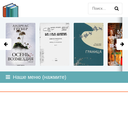
LITMIR
.ORG
Наше меню (нажмите)