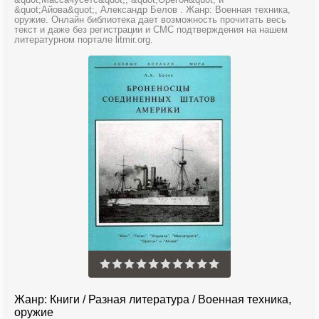
&quot;Массачусетс&quot;, &quot;Орегон&quot; и
&quot;Айова&quot;, Александр Белов . Жанр: Военная техника,
оружие. Онлайн библиотека дает возможность прочитать весь
текст и даже без регистрации и СМС подтверждения на нашем
литературном портале litmir.org.
Жанр:
Книги
/
Разная литература
/
Военная техника,
оружие