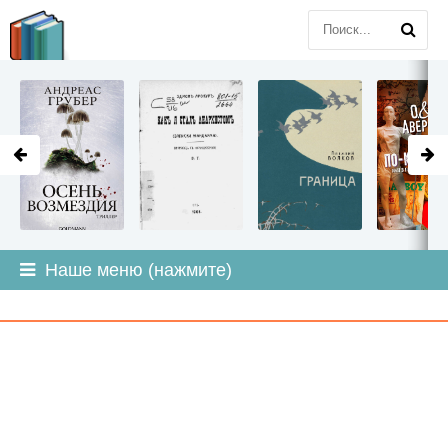
LITMIR
.ORG
Наше меню (нажмите)