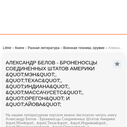
Litmir
»
Книги
»
Разная литература
»
Военная техника, оружие
» Александр Белов - Броненосцы Соединенных Штатов Америки "Мэн", "Техас", "Индиана", "Массачусетс", "Орегон" и "Айова"
АЛЕКСАНДР БЕЛОВ - БРОНЕНОСЦЫ
СОЕДИНЕННЫХ ШТАТОВ АМЕРИКИ
&QUOT;МЭН&QUOT;,
&QUOT;ТЕХАС&QUOT;,
&QUOT;ИНДИАНА&QUOT;,
&QUOT;МАССАЧУСЕТС&QUOT;,
&QUOT;ОРЕГОН&QUOT; И
&QUOT;АЙОВА&QUOT;
На нашем литературном портале можно бесплатно читать книгу
Александр Белов - Броненосцы Соединенных Штатов Америки
&quot;Мэн&quot;, &quot;Техас&quot;, &quot;Индиана&quot;,