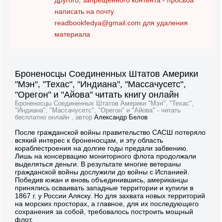
другого, запрещенного контента - просьба
написать на почту
readbookfedya@gmail.com
для удаления
материала
Броненосцы Соединенных Штатов Америки
"Мэн", "Техас", "Индиана", "Массачусетс",
"Орегон" и "Айова" читать книгу онлайн
Броненосцы Соединенных Штатов Америки "Мэн", "Техас",
"Индиана", "Массачусетс", "Орегон" и "Айова" - читать
бесплатно онлайн , автор
Александр Белов
После гражданской войны правительство САСШ потеряло
всякий интерес к броненосцам, и эту область
кораблестроения на долгие годы предали забвению.
Лишь на консервацию мониторного флота продолжали
выделяться деньги. В результате многие ветераны
гражданской войны дослужили до войны с Испанией.
Победив южан и вновь объединившись, американцы
принялись осваивать западные территории и купили в
1867 г. у России Аляску. Но для захвата новых территорий
на морских просторах, а главное, для их последующего
сохранения за собой, требовалось построить мощный
флот.