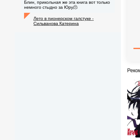
Блин, прикольная же эта книга вот только
немного стыдно за Юру🫠
Лето в пионерском галстуке -
Сильванова Катерина
Реко