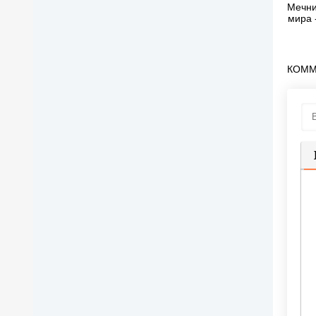
Мечни
мира 
КОММ
П