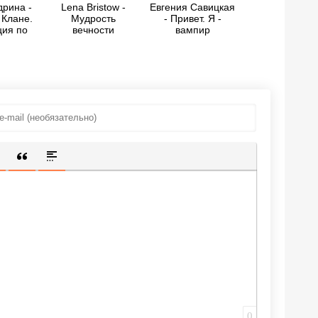
рина -
Lena Bristow -
Евгения Савицкая
 Клане.
Мудрость
- Привет. Я -
ция по
вечности
вампир
анию
ИЩЕННУЮ ССЫЛКУ
 СМАЙЛИК
АВКА СКРЫТОГО ТЕКСТА
ВСТАВКА ЦИТАТЫ
ВСТАВКА СПОЙЛЕРА
0