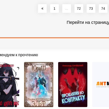
1
...
72
73
74
Перейти на страниц
мендуем к прочтению