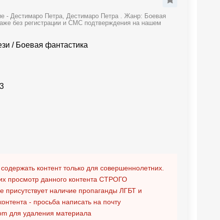
е - Дестимаро Петра, Дестимаро Петра . Жанр: Боевая
даже без регистрации и СМС подтверждения на нашем
ези
/
Боевая фантастика
3
 содержать контент только для совершеннолетних.
х просмотр данного контента
СТРОГО
ге присутствует наличие пропаганды ЛГБТ и
контента - просьба написать на почту
om
для удаления материала