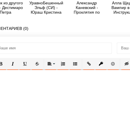
к из другого
УравноБешенный
Александр
Алла Щед
- Дестимаро
Эльф (СИ) -
Каневский -
Вампир в
Петра
Юраш Кристина
Проклятия по
Инструк
контракту
выжив
ЕНТАРИЕВ (0)
ОЛУЖИРНЫЙ
КУРСИВ
ПОДЧЕРКНУТЫЙ
ЗАЧЕРКНУТЫЙ
ВЫРАВНИВАНИЕ
НУМЕРОВАННЫЙ СПИСОК
МАРКИРОВАННЫЙ СПИСОК
ВСТАВИТЬ ССЫЛКУ
ВСТАВИТЬ ЗАЩ
ВСТАВИТЬ
ВСТ