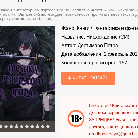
нашем литературном портале можно бесплатно читать книгу Нисхождени
тастика. Онлайн библиотека дает возможность прочитать весь текст и 
ературном портале litmir.org.
Жанр:
Книги
/
Фантастика и фэнт
Название:
Нисхождение (СИ)
Автор:
Дестимаро Петра
Дата добавления:
2 февраль 202
Количество просмотров:
157
ЧИТАТЬ ОНЛАЙН
Внимание! Книга может
Для несовершеннолетни
ЗАПРЕЩЕН!
Если в кни
другого, запрещенного 
readbookfedya@gmail.c