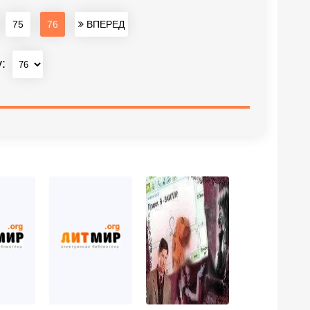
75
76
ВПЕРЕД
у: