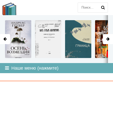
LITMIR
.ORG
Наше меню (нажмите)