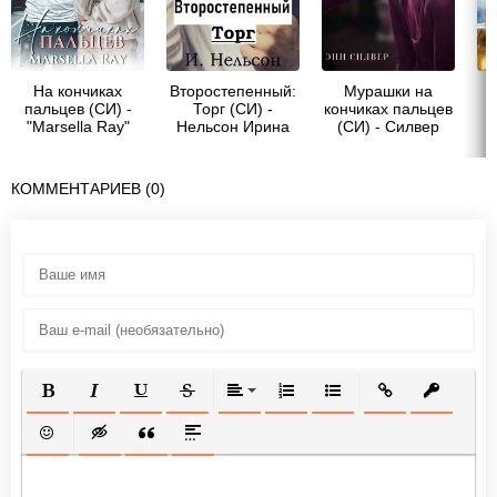
На кончиках
Второстепенный:
Мурашки на
пальцев (СИ) -
Торг (СИ) -
кончиках пальцев
"Marsella Ray"
Нельсон Ирина
(СИ) - Силвер
Эни
ко
КОММЕНТАРИЕВ (0)
ПОЛУЖИРНЫЙ
КУРСИВ
ПОДЧЕРКНУТЫЙ
ЗАЧЕРКНУТЫЙ
ВЫРАВНИВАНИЕ
НУМЕРОВАННЫЙ СПИСОК
МАРКИРОВАННЫЙ СП
ВСТАВИТЬ ССЫ
ВСТАВИТ
ВСТАВИТЬ СМАЙЛИК
ВСТАВКА СКРЫТОГО ТЕКСТА
ВСТАВКА ЦИТАТЫ
ВСТАВКА СПОЙЛЕРА