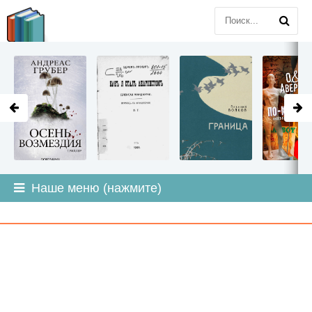
LITMIR
.ORG
Наше меню (нажмите)