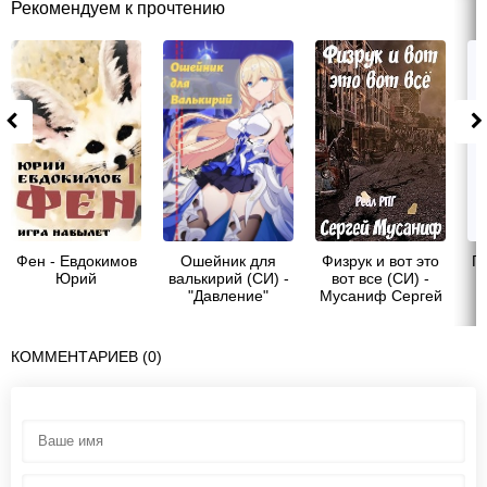
Рекомендуем к прочтению
Фен - Евдокимов
Ошейник для
Физрук и вот это
Гр
Юрий
валькирий (СИ) -
вот все (СИ) -
"Давление"
Мусаниф Сергей
з
Сергеевич
ц
КОММЕНТАРИЕВ (0)