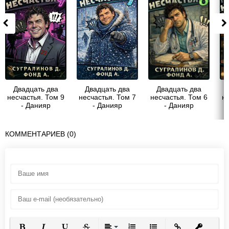
Двадцать два
Двадцать два
Двадцать два
несчастья. Том 9
несчастья. Том 7
несчастья. Том 6
не
- Данияр
- Данияр
- Данияр
Саматович
Саматович
Саматович
Сугралинов
Сугралинов
Сугралинов
КОММЕНТАРИЕВ (0)