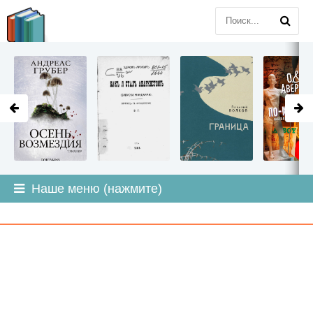
LITMIR
.ORG
Наше меню (нажмите)