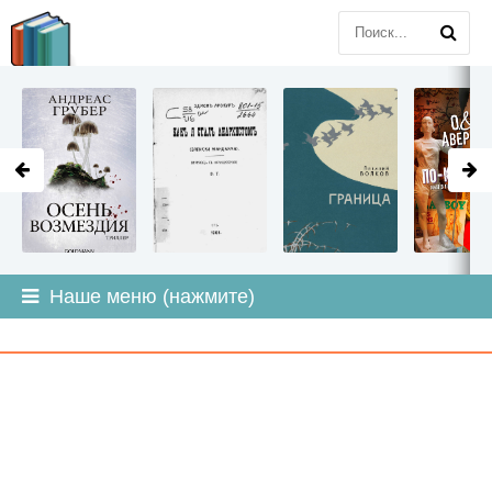
LITMIR
.ORG
Наше меню (нажмите)