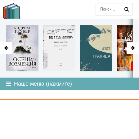
LITMIR
.ORG
Наше меню (нажмите)