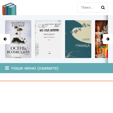
LITMIR
.ORG
Наше меню (нажмите)