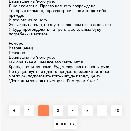
Выжившая из *ного ума.
Я не сломлена. Просто немного повреждена.
Теперь я сильнее, гораздо крепче, чем когда-либо
прежде.
И все это из-за него.
Это лишь начало, но я уже знаю, чем все закончится.
Я буду претендовать на трон, а остальные будут
погребены в могиле.
Ромеро
Извращенец.
Психопат.
Выживший из *ного ума.
Мы оба знаем, чем все это закончится.
Кровь, пролитая нами, будет окрашивать наши руки.
Не существует ни одного предостережения, которое
могло бы подготовить кого-нибудь к грядущему.
*Девианты завершат историю Ромеро и Кали.*
1
2
3
4
5
...
46
ВПЕРЕД