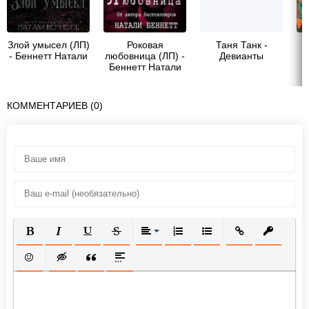
Злой умысел (ЛП)
Роковая
Таня Танк -
- Беннетт Натали
любовница (ЛП) -
Девианты
Беннетт Натали
п
КОММЕНТАРИЕВ (0)
ПОЛУЖИРНЫЙ
КУРСИВ
ПОДЧЕРКНУТЫЙ
ЗАЧЕРКНУТЫЙ
ВЫРАВНИВАНИЕ
НУМЕРОВАННЫЙ СПИСОК
МАРКИРОВАННЫЙ СП
ВСТАВИТЬ ССЫ
ВСТАВИТ
ВСТАВИТЬ СМАЙЛИК
ВСТАВКА СКРЫТОГО ТЕКСТА
ВСТАВКА ЦИТАТЫ
ВСТАВКА СПОЙЛЕРА