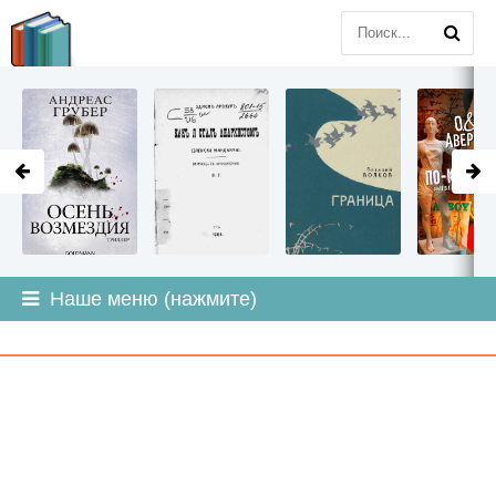
LITMIR
.ORG
Наше меню (нажмите)