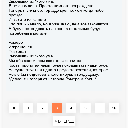
Выжившая из *ного ума.
Я не сломлена. Просто немного повреждена.
Теперь я сильнее, гораздо крепче, чем когда-либо
прежде.
И все это из-за него.
Это лишь начало, но я уже знаю, чем все закончится.
Я буду претендовать на трон, а остальные будут
погребены в могиле.
Ромеро
Извращенец.
Психопат.
Выживший из *ного ума.
Мы оба знаем, чем все это закончится.
Кровь, пролитая нами, будет окрашивать наши руки.
Не существует ни одного предостережения, которое
могло бы подготовить кого-нибудь к грядущему.
*Девианты завершат историю Ромеро и Кали.*
1
2
3
4
5
...
46
ВПЕРЕД