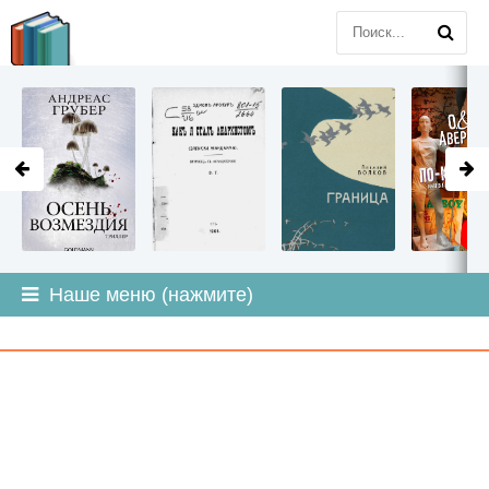
LITMIR
.ORG
Наше меню (нажмите)