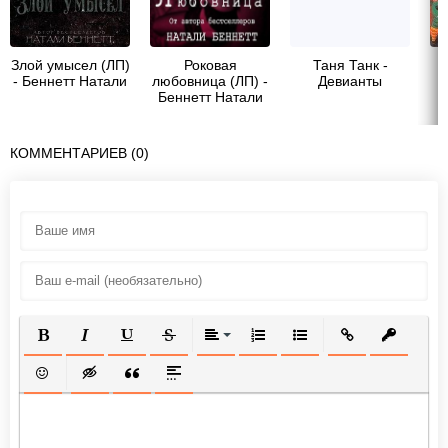
Злой умысел (ЛП)
Роковая
Таня Танк -
- Беннетт Натали
любовница (ЛП) -
Девианты
Беннетт Натали
п
КОММЕНТАРИЕВ (0)
ПОЛУЖИРНЫЙ
КУРСИВ
ПОДЧЕРКНУТЫЙ
ЗАЧЕРКНУТЫЙ
ВЫРАВНИВАНИЕ
НУМЕРОВАННЫЙ СПИСОК
МАРКИРОВАННЫЙ СП
ВСТАВИТЬ ССЫ
ВСТАВИТ
ВСТАВИТЬ СМАЙЛИК
ВСТАВКА СКРЫТОГО ТЕКСТА
ВСТАВКА ЦИТАТЫ
ВСТАВКА СПОЙЛЕРА