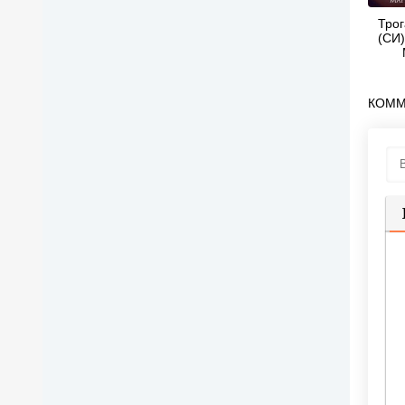
Трог
(СИ)
КОММ
П