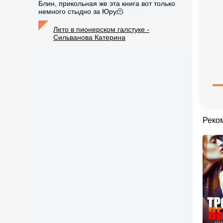
Блин, прикольная же эта книга вот только
немного стыдно за Юру🫠
Лето в пионерском галстуке -
Сильванова Катерина
Реко