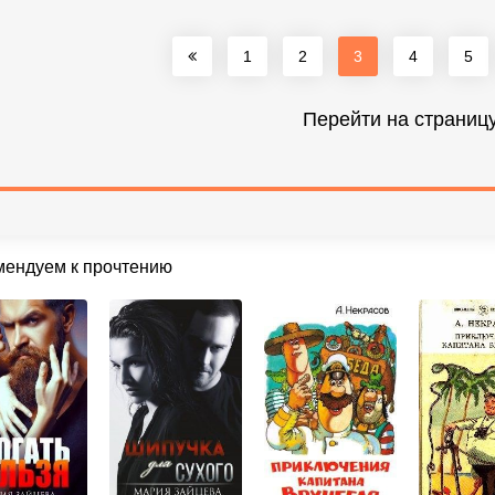
1
2
3
4
5
Перейти на страниц
мендуем к прочтению