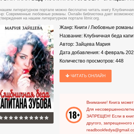
нашем литературном портале можно бесплатно читать книгу Клубничная 
р: Современные любовные романы. Онлайн библиотека дает возможность
тверждения на нашем литературном портале litmir.org.
Жанр:
Книги
/
Любовные романы
Название:
Клубничная беда капи
Автор:
Зайцева Мария
Дата добавления:
4 февраль 202
Количество просмотров:
448
ЧИТАТЬ ОНЛАЙН
Внимание! Книга может
Для несовершеннолетни
ЗАПРЕЩЕН!
Если в кни
другого, запрещенного 
readbookfedya@gmail.c