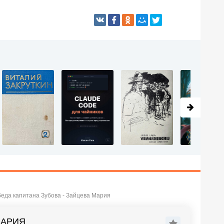
еда капитана Зубова - Зайцева Мария
МАРИЯ