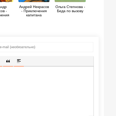
андр
Андрей Некрасов
Ольга Степнова -
ов -
- Приключения
Беда по вызову
чения
капитана
ана
Врунгеля
еля
ИЩЕННУЮ ССЫЛКУ
 СМАЙЛИК
АВКА СКРЫТОГО ТЕКСТА
ВСТАВКА ЦИТАТЫ
ВСТАВКА СПОЙЛЕРА