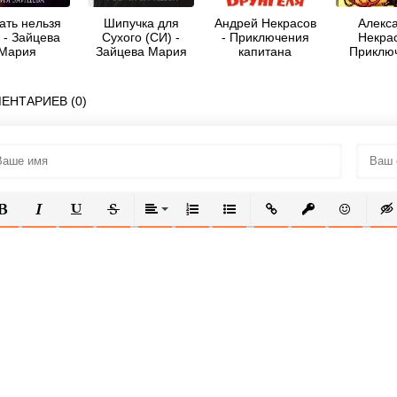
ать нельзя
Шипучка для
Андрей Некрасов
Алекс
 - Зайцева
Сухого (СИ) -
- Приключения
Некрас
Мария
Зайцева Мария
капитана
Приклю
Врунгеля (с
капит
цветными
Врунг
иллюстрациями
ЕНТАРИЕВ (0)
ОЛУЖИРНЫЙ
КУРСИВ
ПОДЧЕРКНУТЫЙ
ЗАЧЕРКНУТЫЙ
ВЫРАВНИВАНИЕ
НУМЕРОВАННЫЙ СПИСОК
МАРКИРОВАННЫЙ СПИСОК
ВСТАВИТЬ ССЫЛКУ
ВСТАВИТЬ ЗАЩ
ВСТАВИТЬ
ВСТ