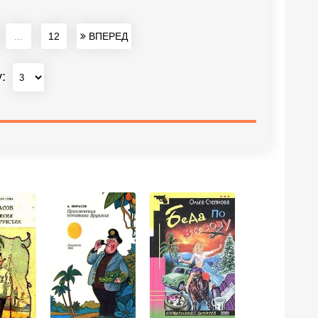
...
12
ВПЕРЕД
у: