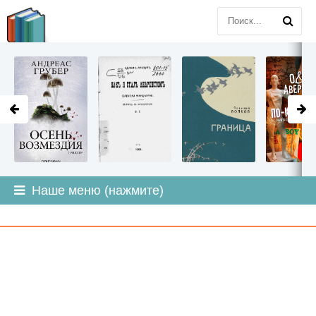
LITMIR
.ORG
Наше меню (нажмите)