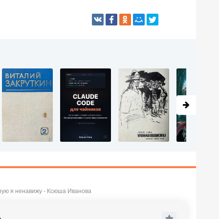
рую я ненавижу - Ксюша Иванова
А