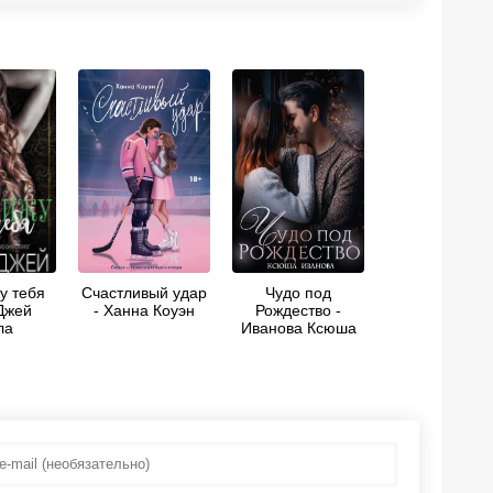
у тебя
Счастливый удар
Чудо под
 Джей
- Ханна Коуэн
Рождество -
ла
Иванова Ксюша