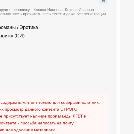
торую я ненавижу - Ксюша Иванова, Ксюша Иванова .
зможность прочитать весь текст и даже без регистрации
романы
/
Эротика
навижу (СИ)
 содержать контент только для совершеннолетних.
х просмотр данного контента
СТРОГО
ге присутствует наличие пропаганды ЛГБТ и
контента - просьба написать на почту
om
для удаления материала