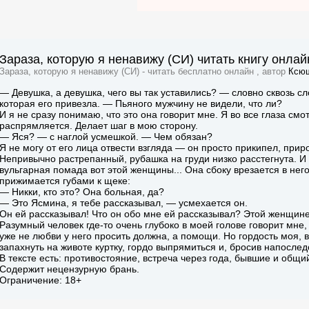
Зараза, которую я ненавижу (СИ) читать книгу онлай
Зараза, которую я ненавижу (СИ) - читать бесплатно онлайн , автор
Ксюш
— Девушка, а девушка, чего вы так уставились? — словно сквозь с
которая его привезла. — Пьяного мужчину не видели, что ли?
И я не сразу понимаю, что это она говорит мне. Я во все глаза см
распрямляется. Делает шаг в мою сторону.
— Яся? — с наглой усмешкой. — Чем обязан?
Я не могу от его лица отвести взгляда — он просто прикипел, прир
Непривычно растрепанный, рубашка на груди низко расстегнута. И 
вульгарная помада вот этой женщины... Она сбоку врезается в нег
прижимается губами к щеке:
— Никки, кто это? Она больная, да?
— Это Ясмина, я тебе рассказывал, — усмехается он.
Он ей рассказывал! Что он обо мне ей рассказывал? Этой женщине
Разумный человек где-то очень глубоко в моей голове говорит мне,
уже не любви у него просить должна, а помощи. Но гордость моя,
запахнуть на животе куртку, гордо выпрямиться и, бросив напослед
В тексте есть: противостояние, встреча через года, бывшие и общи
Содержит нецензурную брань.
Ограничение: 18+