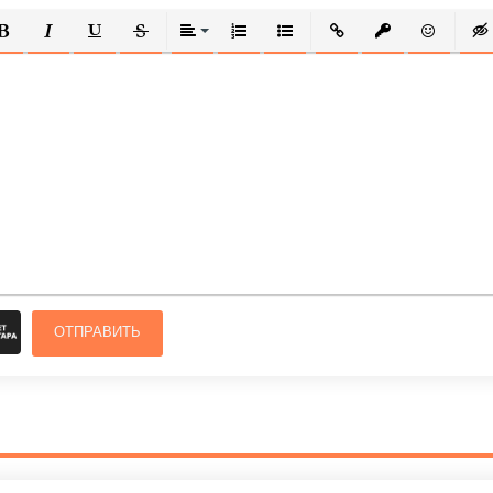
ОЛУЖИРНЫЙ
КУРСИВ
ПОДЧЕРКНУТЫЙ
ЗАЧЕРКНУТЫЙ
ВЫРАВНИВАНИЕ
НУМЕРОВАННЫЙ СПИСОК
МАРКИРОВАННЫЙ СПИСОК
ВСТАВИТЬ ССЫЛКУ
ВСТАВИТЬ ЗАЩ
ВСТАВИТЬ
ВСТ
ОТПРАВИТЬ