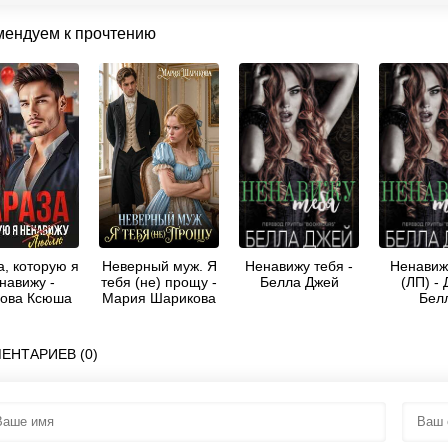
мендуем к прочтению
а, которую я
Неверный муж. Я
Ненавижу тебя -
Ненавиж
навижу -
тебя (не) прощу -
Белла Джей
(ЛП) -
ова Ксюша
Мария Шарикова
Бел
ЕНТАРИЕВ (0)