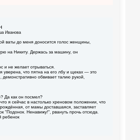
н
а Иванова
лой ваты до меня доносится голос женщины,
отрю на Никиту. Держась за машину, он
ос и не желает отрываться.
я уверена, что пятна на его лбу и щеках — это
о, демонстративно обвивает талию рукой,
? Да как он посмел?
 что я сейчас в настолько хреновом положении, что
 врождённая, от мамы доставшаяся, заставляет
ок "Подонок. Ненавижу!", рвануть прочь отсюда.
й ребенок