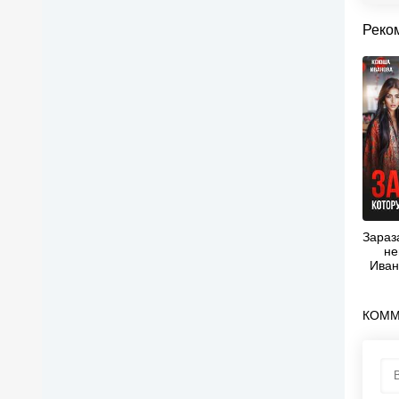
Реко
Зараз
не
Иван
КОММ