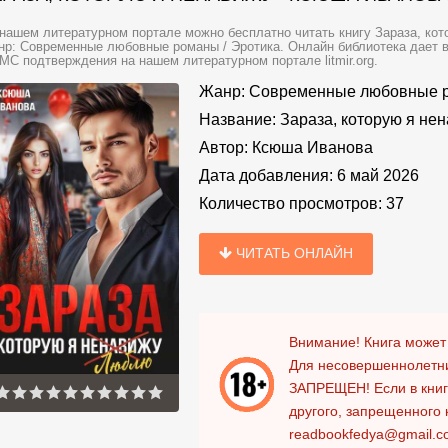
нашем литературном портале можно бесплатно читать книгу Зараза, ко
р: Современные любовные романы / Эротика. Онлайн библиотека дает во
МС подтверждения на нашем литературном портале litmir.org.
Жанр:
Современные любовные 
Название:
Зараза, которую я не
Автор:
Ксюша Иванова
Дата добавления:
6 май 2026
Количество просмотров:
37
ЧИТАТЬ ОНЛАЙН
Внимание! Книга может
Для несовершеннолетни
ЗАПРЕЩЕН!
Если в кни
другого, запрещенного 
readbookfedya@gmail.c