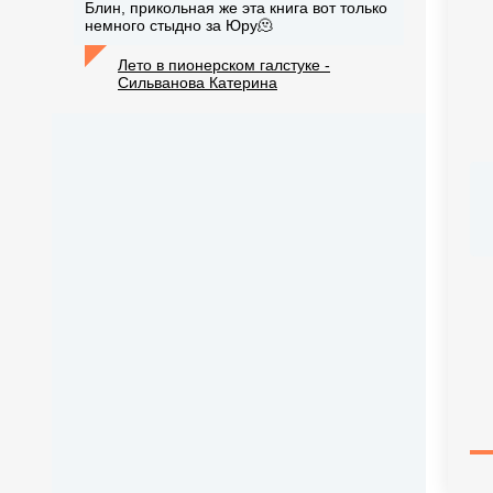
Блин, прикольная же эта книга вот только
немного стыдно за Юру🫠
Лето в пионерском галстуке -
Сильванова Катерина