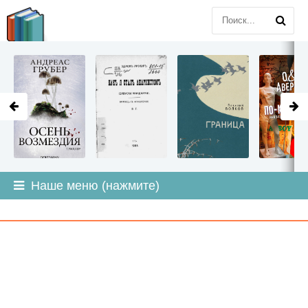
LITMIR
.ORG
Наше меню (нажмите)