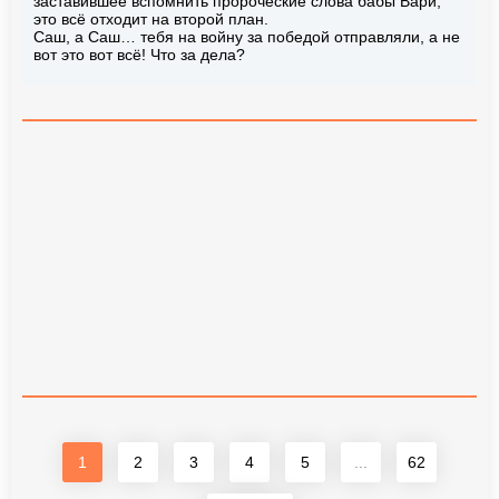
заставившее вспомнить пророческие слова бабы Вари,
это всё отходит на второй план.
Саш, а Саш… тебя на войну за победой отправляли, а не
вот это вот всё! Что за дела?
1
2
3
4
5
...
62