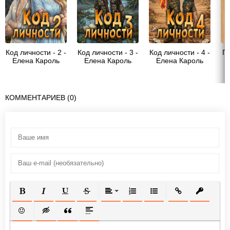
Код личности - 2 -
Код личности - 3 -
Код личности - 4 -
Га
Елена Кароль
Елена Кароль
Елена Кароль
КОММЕНТАРИЕВ (0)
ПОЛУЖИРНЫЙ
КУРСИВ
ПОДЧЕРКНУТЫЙ
ЗАЧЕРКНУТЫЙ
ВЫРАВНИВАНИЕ
НУМЕРОВАННЫЙ СПИСОК
МАРКИРОВАННЫЙ СП
ВСТАВИТЬ ССЫ
ВСТАВИТ
ВСТАВИТЬ СМАЙЛИК
ВСТАВКА СКРЫТОГО ТЕКСТА
ВСТАВКА ЦИТАТЫ
ВСТАВКА СПОЙЛЕРА