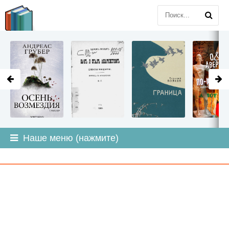
LITMIR
.ORG
Наше меню (нажмите)