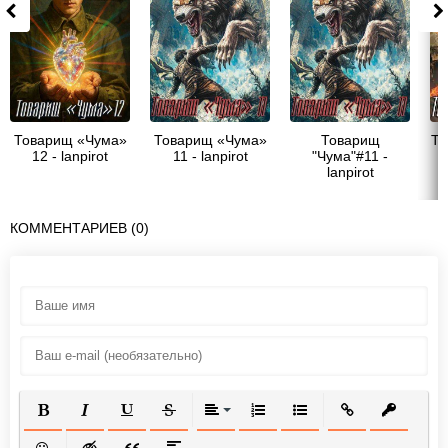
Товарищ «Чума»
Товарищ «Чума»
Товарищ
То
12 - lanpirot
11 - lanpirot
"Чума"#11 -
lanpirot
КОММЕНТАРИЕВ (0)
ПОЛУЖИРНЫЙ
КУРСИВ
ПОДЧЕРКНУТЫЙ
ЗАЧЕРКНУТЫЙ
ВЫРАВНИВАНИЕ
НУМЕРОВАННЫЙ СПИСОК
МАРКИРОВАННЫЙ СП
ВСТАВИТЬ ССЫ
ВСТАВИТ