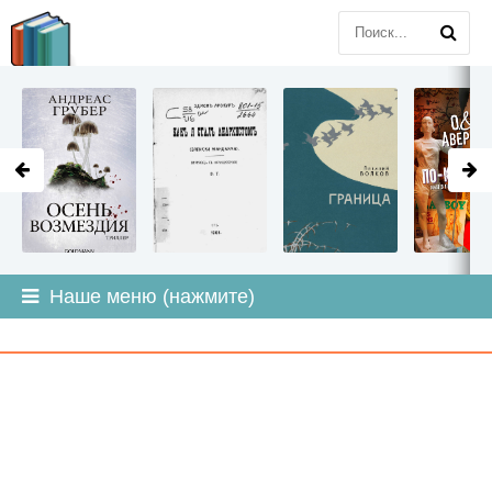
LITMIR
.ORG
Наше меню (нажмите)