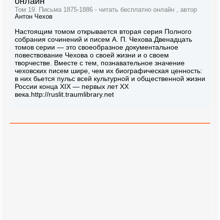
онлайн
Том 19. Письма 1875-1886 - читать бесплатно онлайн , автор
Антон Чехов
Настоящим томом открывается вторая серия Полного
собрания сочинений и писем А. П. Чехова.Двенадцать
томов серии — это своеобразное документальное
повествование Чехова о своей жизни и о своем
творчестве. Вместе с тем, познавательное значение
чеховских писем шире, чем их биографическая ценность:
в них бьется пульс всей культурной и общественной жизни
России конца XIX — первых лет XX
века.http://ruslit.traumlibrary.net