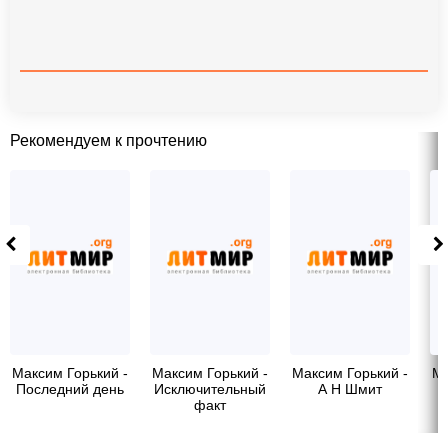
Рекомендуем к прочтению
Максим Горький -
Максим Горький -
Максим Горький -
Ма
Последний день
Исключительный
А Н Шмит
факт