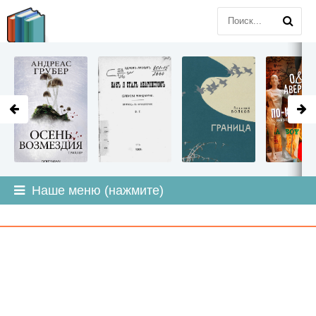
LITMIR
.ORG
Наше меню (нажмите)