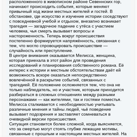
расположенного в живописном районе Севеннских гор,
начинают происходить события, которые меняют
привычный ход жизни местных жителей и гостей. В
обстановке, где искусство и изучение истории соседствуют
с повседневной учебой и отдыхом, внезапно возникает
трагедия — загадочное падение с утёса с участием
человека, чья смерть вызывает вопросы и
настороженность. Теперь вокруг происшествия
постепенно формируется напряжённость, связанная с
тем, что могло спровоцировать происшествие —
случайность или преступление.
В центре внимания оказывается Мелисса, женщина,
которая приехала в этот район для проведения
исследований и планирования собственного романа. Её
интерес к истории и местным обстоятельствам даёт ей
возможность вскоре оказаться непосредственно
вовлечённой в раскрытие событий, связанных с
трагедией. Её положение осложняется тем, что она не
только наблюдатель, но и участник, которым приходится
разбираться в сложных отношениях между разными
персонажами — как жителями, так и гостями поместья.
Мелисса сталкивается с необходимостью учитывать
различные мнения и тайны людей, чьё поведение
вызывает подозрения и заставляет сомневаться в
очевидной версии происшествия.
Ситуация становится более сложной, когда выясняется,
что за смертью могут стоять глубже лежащие мотивы,
связанные с прошлым и настоящим местных жителей. На