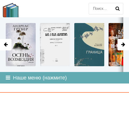
LITMIR
.ORG
Наше меню (нажмите)