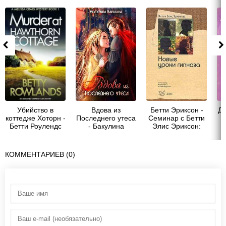
Убийство в
Вдова из
Бетти Эриксон -
До
коттедже Хоторн -
Последнего утеса
Семинар с Бетти
Бетти Роулендс
- Бакулина
Элис Эриксон:
Екатерина
новые уроки
"Фенек"
гипноза
КОММЕНТАРИЕВ (0)