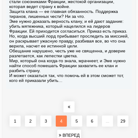
стали союзниками Фракции, жестокой организации,
которая ведет страну к войне.
Защита клана — ее главная обязанность. Поддержка
тиранов, лишенных чести? Ни за что.
Эме нужно доказать верность клану, и ей дают задание:
убить мятежника, который нацелился на лидеров
Фракции. Ей приходится согласиться. Приказ есть приказ.
Но, когда высший лорд прибывает проследить за миссией,
он раскрывает ужасную правду, разбивая все, во что она
верила, насчет ее истинной цели.
Обещание нарушено, честь уже не священна, и доверие
разлетается, как лепестки цветка.
Мир, который она когда-то знала, мрачнеет, и Эме нужно
найти способ помешать Фракции захватить ее клан и
разбить страну.
И может оказаться так, что помочь ей в этом сможет тот,
кого ей приказали убить…
1
2
3
4
5
6
...
29
ВПЕРЕД