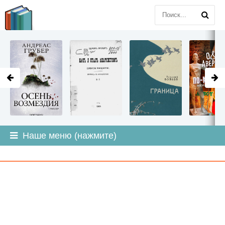
LITMIR
.ORG
Наше меню (нажмите)