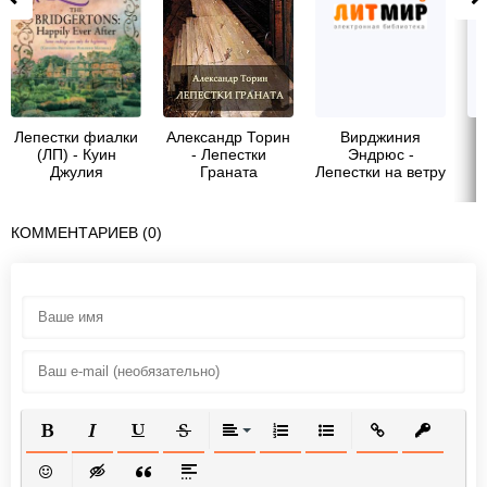
Лепестки фиалки
Александр Торин
Вирджиния
(ЛП) - Куин
- Лепестки
Эндрюс -
Джулия
Граната
Лепестки на ветру
КОММЕНТАРИЕВ (0)
ПОЛУЖИРНЫЙ
КУРСИВ
ПОДЧЕРКНУТЫЙ
ЗАЧЕРКНУТЫЙ
ВЫРАВНИВАНИЕ
НУМЕРОВАННЫЙ СПИСОК
МАРКИРОВАННЫЙ СП
ВСТАВИТЬ ССЫ
ВСТАВИТ