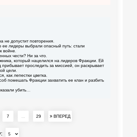
а не допустит повторения.
о ее лидеры выбрали опасный путь: стали
к войне.
нных чести? Ни за что.
ежника, который нацелился на лидеров Фракции. Ей
рд прибывает проследить за миссией, он раскрывает
ной цели.
, как лепестки цветка.
особ помешать Фракции захватить ее клан и разбить
риказали убить…
7
...
29
ВПЕРЕД
у: