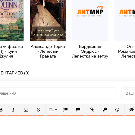
тки фиалки
Александр Торин
Вирджиния
Оль
П) - Куин
- Лепестки
Эндрюс -
Романов
Джулия
Граната
Лепестки на ветру
Лепест
зерк
ЕНТАРИЕВ (0)
ОЛУЖИРНЫЙ
КУРСИВ
ПОДЧЕРКНУТЫЙ
ЗАЧЕРКНУТЫЙ
ВЫРАВНИВАНИЕ
НУМЕРОВАННЫЙ СПИСОК
МАРКИРОВАННЫЙ СПИСОК
ВСТАВИТЬ ССЫЛКУ
ВСТАВИТЬ ЗАЩ
ВСТАВИТЬ
ВСТ