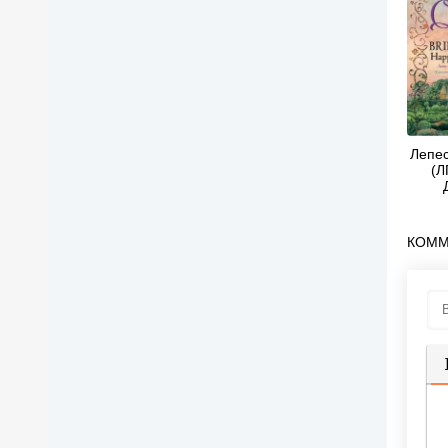
Лепес
(Л
КОММ
П