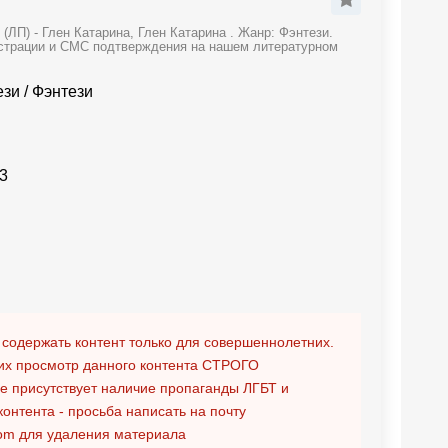
(ЛП) - Глен Катарина, Глен Катарина . Жанр: Фэнтези.
гистрации и СМС подтверждения на нашем литературном
ези
/
Фэнтези
3
 содержать контент только для совершеннолетних.
х просмотр данного контента
СТРОГО
ге присутствует наличие пропаганды ЛГБТ и
контента - просьба написать на почту
om
для удаления материала