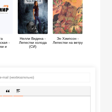
га
Нелли Видина -
Эн Хэмпсон -
ская -
Лепестки холода
Лепестки на ветру
ки и
(СИ)
ало
ИЩЕННУЮ ССЫЛКУ
 СМАЙЛИК
АВКА СКРЫТОГО ТЕКСТА
ВСТАВКА ЦИТАТЫ
ВСТАВКА СПОЙЛЕРА