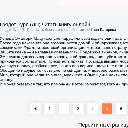
Грядет буря (ЛП) читать книгу онлайн
Грядет буря (ЛП) - читать бесплатно онлайн , автор
Глен Катарина
Убийца Эмамори Мацукара уже нарушила свой кодекс один раз. Он
После года наказания она возвращается домой и обнаруживает, чт
союзниками Фракции, жестокой организации, которая ведет страну 
Защита клана — ее главная обязанность. Поддержка тиранов, лише
Эме нужно доказать верность клану, и ей дают задание: убить мят
приходится согласиться. Приказ есть приказ. Но, когда высший ло
ужасную правду, разбивая все, во что она верила, насчет ее истин
Обещание нарушено, честь уже не священна, и доверие разлетается
Мир, который она когда-то знала, мрачнеет, и Эме нужно найти сп
страну.
И может оказаться так, что помочь ей в этом сможет тот, кого ей п
1
...
3
4
5
6
Перейти на страниц