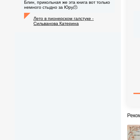
Блин, прикольная же эта книга вот только
немного стыдно за Юру🫠
Лето в пионерском галстуке -
Сильванова Катерина
Реко