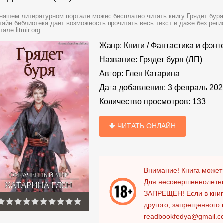
нашем литературном портале можно бесплатно читать книгу Грядет буря 
айн библиотека дает возможность прочитать весь текст и даже без ре
тале litmir.org.
Жанр:
Книги
/
Фантастика и фэнт
Название:
Грядет буря (ЛП)
Автор:
Глен Катарина
Дата добавления:
3 февраль 202
Количество просмотров:
133
ЧИТАТЬ ОНЛАЙН
Внимание! Книга может
Для несовершеннолетни
ЗАПРЕЩЕН!
Если в кни
другого, запрещенного 
readbookfedya@gmail.c