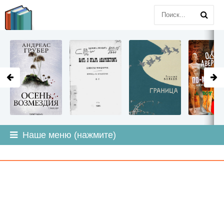
LITMIR
.ORG
Наше меню (нажмите)