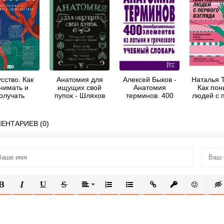
сство. Как
Анатомия для
Алексей Быков -
Наталья Т
нимать и
ищущих свой
Анатомия
Как пон
олучать
пупок - Шляхов
терминов. 400
людей с 
ольствие -
Андрей
словообразовательных
взгл
 Андреевна
Левонович
элементов из
Козлова
латыни и
ЕНТАРИЕВ (0)
греческого
ОЛУЖИРНЫЙ
КУРСИВ
ПОДЧЕРКНУТЫЙ
ЗАЧЕРКНУТЫЙ
ВЫРАВНИВАНИЕ
НУМЕРОВАННЫЙ СПИСОК
МАРКИРОВАННЫЙ СПИСОК
ВСТАВИТЬ ССЫЛКУ
ВСТАВИТЬ ЗАЩ
ВСТАВИТЬ
ВСТ