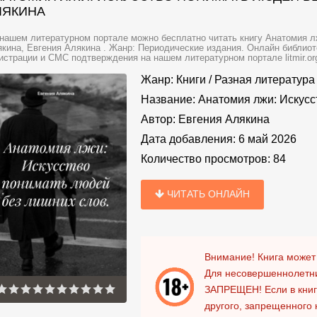
ЛЯКИНА
нашем литературном портале можно бесплатно читать книгу Анатомия л
кина, Евгения Алякина . Жанр: Периодические издания. Онлайн библиот
истрации и СМС подтверждения на нашем литературном портале litmir.or
Жанр:
Книги
/
Разная литература
Название:
Анатомия лжи: Искусс
Автор:
Евгения Алякина
Дата добавления:
6 май 2026
Количество просмотров:
84
ЧИТАТЬ ОНЛАЙН
Внимание! Книга может
Для несовершеннолетни
ЗАПРЕЩЕН!
Если в кни
другого, запрещенного 