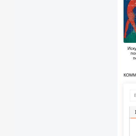
Иску
по
п
удов
Дарья
КОММ
П