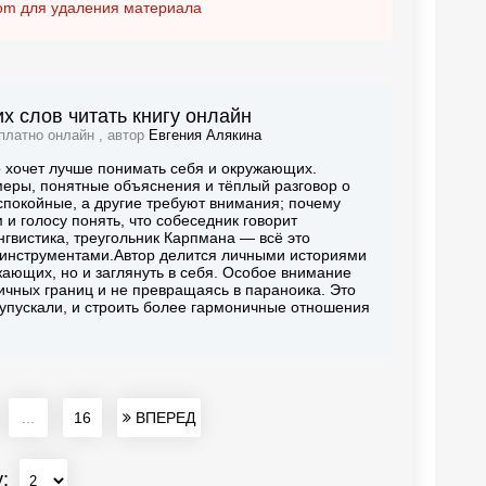
om
для удаления материала
х слов читать книгу онлайн
платно онлайн , автор
Евгения Алякина
о хочет лучше понимать себя и окружающих.
еры, понятные объяснения и тёплый разговор о
 спокойные, а другие требуют внимания; почему
м и голосу понять, что собеседник говорит
нгвистика, треугольник Карпмана — всё это
 инструментами.Автор делится личными историями
ающих, но и заглянуть в себя. Особое внимание
личных границ и не превращаясь в параноика. Это
е упускали, и строить более гармоничные отношения
...
16
ВПЕРЕД
у: