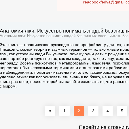
readbookfedya@gmail.c
Анатомия лжи: Искусство понимать людей без лишни
Анатомия лжи: Искусство понимать людей без лишних слов - читать бес
Эта книга — практическое руководство по профайлингу для тех, кт
Никакой сложной теории и заумных терминов — только живые прим
том, как устроены люди.Вы узнаете, почему одни дети с рождения
ваш партнёр реагирует не так, как вы ожидаете; как по лицу, жеста
неправду. Восемь психотипов, метапрограммы, язык тела, психоли
перестанет быть сложными терминами и станет вашими рабочими
и наблюдениями, помогая читателю не только «сканировать» окруж
уделено этике: как использовать эти знания во благо, не нарушая 
книга-разговор, после которой вы начнёте замечать то, что раньш
с миром.
1
2
3
4
5
Перейти на страниц