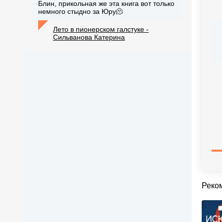
Блин, прикольная же эта книга вот только
немного стыдно за Юру🫠
Лето в пионерском галстуке -
Сильванова Катерина
Реко