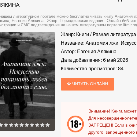
ЛЯКИНА
нашем литературном портале можно бесплатно читать книгу Анатомия л
кина, Евгения Алякина . Жанр: Периодические издания. Онлайн библиот
истрации и СМС подтверждения на нашем литературном портале litmir.or
Жанр:
Книги
/
Разная литература
Название:
Анатомия лжи: Искусс
Автор:
Евгения Алякина
Дата добавления:
6 май 2026
Количество просмотров:
84
ЧИТАТЬ ОНЛАЙН
Внимание! Книга может
Для несовершеннолетни
ЗАПРЕЩЕН!
Если в кни
другого, запрещенного 