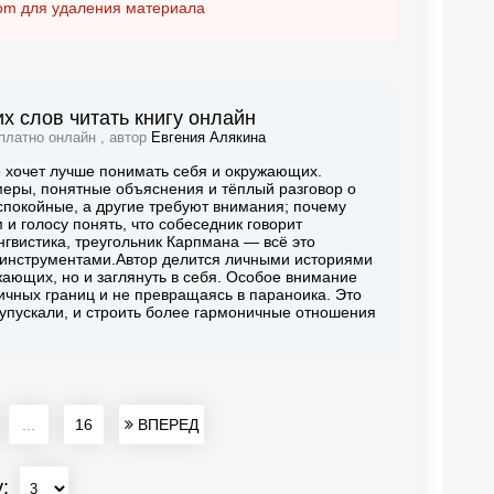
om
для удаления материала
х слов читать книгу онлайн
платно онлайн , автор
Евгения Алякина
о хочет лучше понимать себя и окружающих.
еры, понятные объяснения и тёплый разговор о
 спокойные, а другие требуют внимания; почему
м и голосу понять, что собеседник говорит
нгвистика, треугольник Карпмана — всё это
 инструментами.Автор делится личными историями
ающих, но и заглянуть в себя. Особое внимание
личных границ и не превращаясь в параноика. Это
е упускали, и строить более гармоничные отношения
...
16
ВПЕРЕД
у: