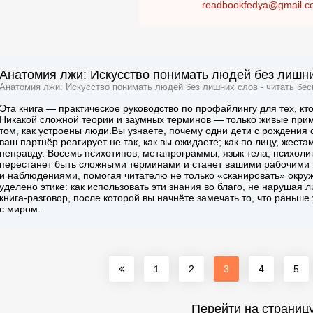
readbookfedya@gmail.c
Анатомия лжи: Искусство понимать людей без лишни
Анатомия лжи: Искусство понимать людей без лишних слов - читать бес
Эта книга — практическое руководство по профайлингу для тех, кт
Никакой сложной теории и заумных терминов — только живые прим
том, как устроены люди.Вы узнаете, почему одни дети с рождения
ваш партнёр реагирует не так, как вы ожидаете; как по лицу, жеста
неправду. Восемь психотипов, метапрограммы, язык тела, психоли
перестанет быть сложными терминами и станет вашими рабочими
и наблюдениями, помогая читателю не только «сканировать» окруж
уделено этике: как использовать эти знания во благо, не нарушая 
книга-разговор, после которой вы начнёте замечать то, что раньш
с миром.
1
2
3
4
5
Перейти на страниц