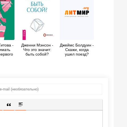
итова -
Дженни Мэнсон -
Джеймс Болдуин -
имать
Что это значит:
Скажи, когда
первого
быть собой?
ушел поезд?
яда
ИЩЕННУЮ ССЫЛКУ
 СМАЙЛИК
АВКА СКРЫТОГО ТЕКСТА
ВСТАВКА ЦИТАТЫ
ВСТАВКА СПОЙЛЕРА