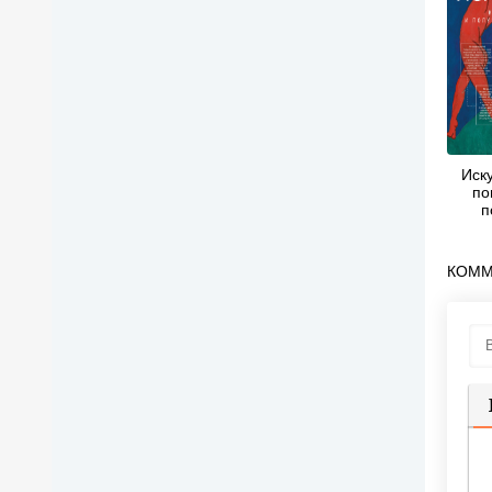
Иску
по
п
удов
Дарья
КОММ
П