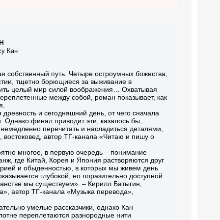
н
у Кан
я собственный путь. Четыре остроумных божества,
астии, тщетно борющиеся за выживание в
орить целый мир силой воображения… Охватывая
 переплетенные между собой, роман показывает, как
я.
 древность и сегодняшний день, от чего сначала
 Однако финал приводит эти, казалось бы,
 немедленно перечитать и насладиться деталями,
 востоковед, автор ТГ-канала «Читаю и пишу о
роятно многое, в первую очередь – понимание
нж, где Китай, Корея и Япония растворяются друг
торией и обыденностью, в которых мы живем день
 оказывается глубокой, но поразительно доступной
анстве мы существуем». – Кирилл Батыгин,
а», автор ТГ-канала «Музыка перевода»,
зательно умелые рассказчики, однако Кан
олотне переплетаются разнородные нити