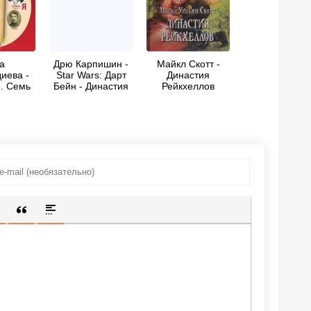
а
Дрю Карпишин -
Майкл Скотт -
иева -
Star Wars: Дарт
Династия
. Семь
Бейн - Династия
Рейкхеллов
ных Я
зла
ИЩЕННУЮ ССЫЛКУ
 СМАЙЛИК
АВКА СКРЫТОГО ТЕКСТА
ВСТАВКА ЦИТАТЫ
ВСТАВКА СПОЙЛЕРА