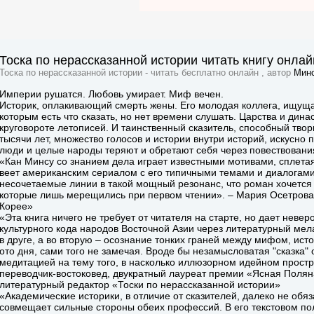
Тоска по нерассказанной истории читать книгу онлай
Тоска по нерассказанной истории - читать бесплатно онлайн , автор
Минс
Империи рушатся. Любовь умирает. Миф вечен.
Историк, оплакивающий смерть жены. Его молодая коллега, ищуща
которым есть что сказать, но нет времени слушать. Царства и дин
круговороте летописей. И таинственный сказитель, способный тв
тысячи лет, множество голосов и истории внутри историй, искусно
люди и целые народы теряют и обретают себя через повествовани
«Кан Минсу со знанием дела играет известными мотивами, сплетая
веет американским сериалом с его типичными темами и диалогами.
несочетаемые линии в такой мощный резонанс, что роман хочется
которые лишь мерещились при первом чтении». – Мария Осетрова,
Корее»
«Эта книга ничего не требует от читателя на старте, но дает неве
культурного кода народов Восточной Азии через литературный мела
в друге, а во вторую – осознание тонких граней между мифом, ис
ото дня, сами того не замечая. Вроде бы незамысловатая "сказка"
медитацией на тему того, в насколько иллюзорном идейном простр
переводчик-востоковед, двукратный лауреат премии «Ясная Полян
литературный редактор «Тоски по нерассказанной истории»
«Академические историки, в отличие от сказителей, далеко не обя
совмещает сильные стороны обеих профессий. В его текстовом п