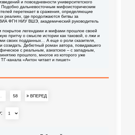
изведений и повседневности университетского
е. Подобно дальневосточным мифоисторическим
ителей перетекает в сражения, определяющие
х реалиях, где продолжаются битвы за
ИКВИА ФГН НИУ ВШЭ, академический руководитель
ем покрытое легендами и мифами прошлое своей
ую притчу о смысле истории как таковой, о лжи и
ми своих подданных… А еще о роли сказителя,
к и созидать. Дебютный роман автора, повидавшего
фическое с реальным, азиатское – с западным,
ринятию прошлого, многое из которого уже
р ТГ-канала «Антон читает и пишет»
..
58
ВПЕРЕД
у: