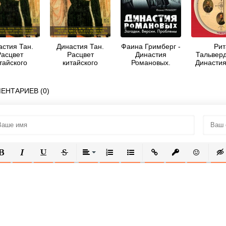
астия Тан.
Династия Тан.
Фаина Гримберг -
Рит
Расцвет
Расцвет
Династия
Тальверд
тайского
китайского
Романовых.
Династия
невековья -
средневековья -
Загадки. Версии.
обретен
Вэй Ма
Ма Вэй
Проблемы
ЕНТАРИЕВ (0)
ОЛУЖИРНЫЙ
КУРСИВ
ПОДЧЕРКНУТЫЙ
ЗАЧЕРКНУТЫЙ
ВЫРАВНИВАНИЕ
НУМЕРОВАННЫЙ СПИСОК
МАРКИРОВАННЫЙ СПИСОК
ВСТАВИТЬ ССЫЛКУ
ВСТАВИТЬ ЗАЩ
ВСТАВИТЬ
ВСТ