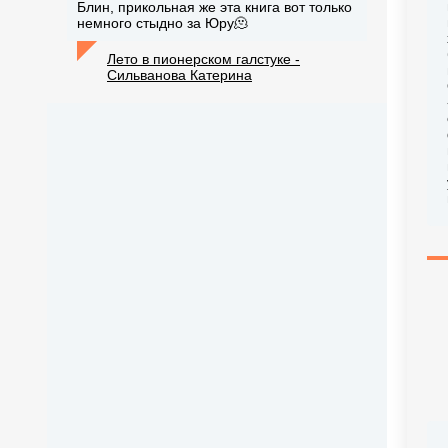
Блин, прикольная же эта книга вот только
немного стыдно за Юру🫠
Лето в пионерском галстуке -
Сильванова Катерина