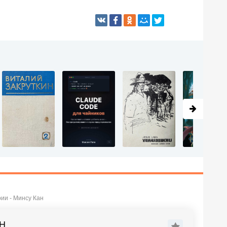
ии - Минсу Кан
Н