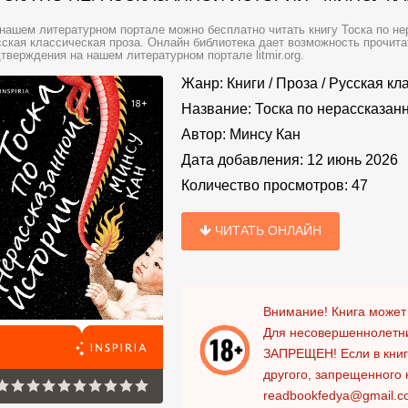
нашем литературном портале можно бесплатно читать книгу Тоска по нер
ская классическая проза. Онлайн библиотека дает возможность прочита
тверждения на нашем литературном портале litmir.org.
Жанр:
Книги
/
Проза
/
Русская кл
Название:
Тоска по нерассказан
Автор:
Минсу Кан
Дата добавления:
12 июнь 2026
Количество просмотров:
47
ЧИТАТЬ ОНЛАЙН
Внимание! Книга может
Для несовершеннолетни
ЗАПРЕЩЕН!
Если в кни
другого, запрещенного 
readbookfedya@gmail.c