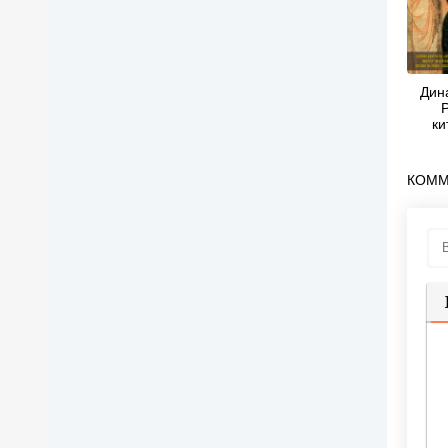
Дин
ки
сред
КОММ
П