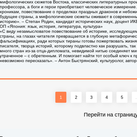
мифологических сюжетов Востока, классических литературных про
профессора, а боги и герои приобретают человеческое измерени
хроникам, повествование о проделках праздных драконов и небож
будущее страны, а мифологические сюжеты оживают в современны
историю». – Степан Родин, кандидат исторических наук, доцент 
ОП «Япония: язык, история, литература, культура»
«С виду незамысловатое повествование об историке, исследующ
страны, на глазах читателя превращается в глубокую метафорическ
фальсификациях, ради которых тираны готовы пожертвовать жизня
писателя, творца историй, которому подвластно как разрушать, та
много стран из-за отца-дипломата, невидимой нитью соединяет ми
утраченное – с обретенным. И помогает найти тот особый ключ к п
невозможно пересказать». – Антон Быстрянский, культуролог, авто
1
2
3
4
5
.
Перейти на страниц