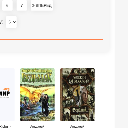
6
7
ВПЕРЕД
у:
ider -
Анджей
Анджей