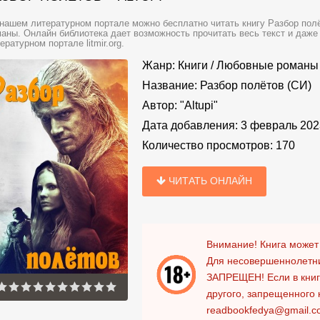
нашем литературном портале можно бесплатно читать книгу Разбор полёто
аны. Онлайн библиотека дает возможность прочитать весь текст и даж
ературном портале litmir.org.
Жанр:
Книги
/
Любовные романы
Название:
Разбор полётов (СИ)
Автор:
"Altupi"
Дата добавления:
3 февраль 202
Количество просмотров:
170
ЧИТАТЬ ОНЛАЙН
Внимание! Книга может
Для несовершеннолетни
ЗАПРЕЩЕН!
Если в кни
другого, запрещенного 
readbookfedya@gmail.c