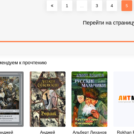
1
...
3
4
5
Перейти на страниц
мендуем к прочтению
Анджей
Анджей
Альберт Лиханов
Rokhan R