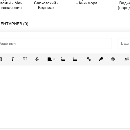
вский - Меч
Сапковский -
- Кикимора
Ведь
назначения
Ведьмак
(паро
(сборник)
ЕНТАРИЕВ (0)
ОЛУЖИРНЫЙ
КУРСИВ
ПОДЧЕРКНУТЫЙ
ЗАЧЕРКНУТЫЙ
ВЫРАВНИВАНИЕ
НУМЕРОВАННЫЙ СПИСОК
МАРКИРОВАННЫЙ СПИСОК
ВСТАВИТЬ ССЫЛКУ
ВСТАВИТЬ ЗАЩ
ВСТАВИТЬ
ВСТ