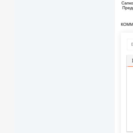
Сапко
Пред
КОММ
П