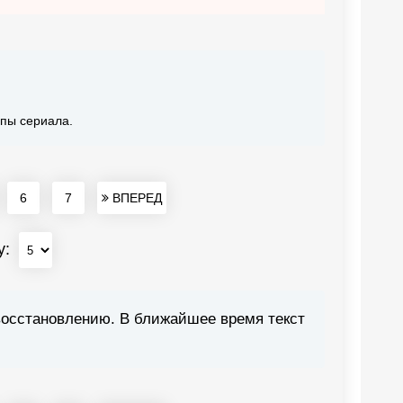
япы сериала.
6
7
ВПЕРЕД
у:
восстановлению. В ближайшее время текст