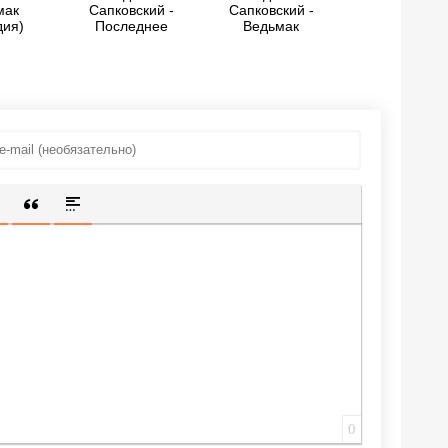
мак
Сапковский -
Сапковский -
дия)
Последнее
Ведьмак
желание, Меч
(большой
Предназначения
сборник)
ИЩЕННУЮ ССЫЛКУ
 СМАЙЛИК
АВКА СКРЫТОГО ТЕКСТА
ВСТАВКА ЦИТАТЫ
ВСТАВКА СПОЙЛЕРА
0