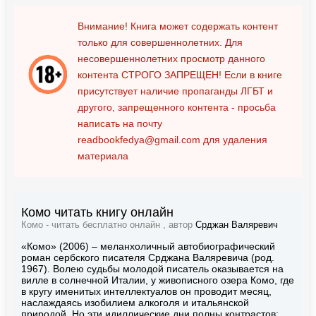
Внимание! Книга может содержать контент
только для совершеннолетних. Для
несовершеннолетних просмотр данного
контента
СТРОГО ЗАПРЕЩЕН!
Если в книге
присутствует наличие пропаганды ЛГБТ и
другого, запрещенного контента - просьба
написать на почту
readbookfedya@gmail.com
для удаления
материала
Комо читать книгу онлайн
Комо - читать бесплатно онлайн , автор
Срджан Валяревич
«Комо» (2006) – меланхоличный автобиографический
роман сербского писателя Срджана Валяревича (род.
1967). Волею судьбы молодой писатель оказывается на
вилле в солнечной Италии, у живописного озера Комо, где
в кругу именитых интеллектуалов он проводит месяц,
наслаждаясь изобилием алкоголя и итальянской
природой. Но эти идиллические дни полны контрастов: