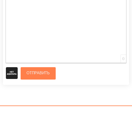
ВСТАВИТЬ СМАЙЛИК
ВСТАВКА СКРЫТОГО ТЕКСТА
ВСТАВКА ЦИТАТЫ
ВСТАВКА СПОЙЛЕРА
0
ОТПРАВИТЬ