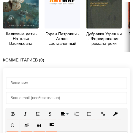
Шелковые дети -
Горан Петрович -
Дубравка Угрешич
Го
Наталья
Атлас,
- Форсирование
Васильевна
составленный
романа-реки
Соловьёва
небом
КОММЕНТАРИЕВ (0)
ПОЛУЖИРНЫЙ
КУРСИВ
ПОДЧЕРКНУТЫЙ
ЗАЧЕРКНУТЫЙ
ВЫРАВНИВАНИЕ
НУМЕРОВАННЫЙ СПИСОК
МАРКИРОВАННЫЙ СП
ВСТАВИТЬ ССЫ
ВСТАВИТ