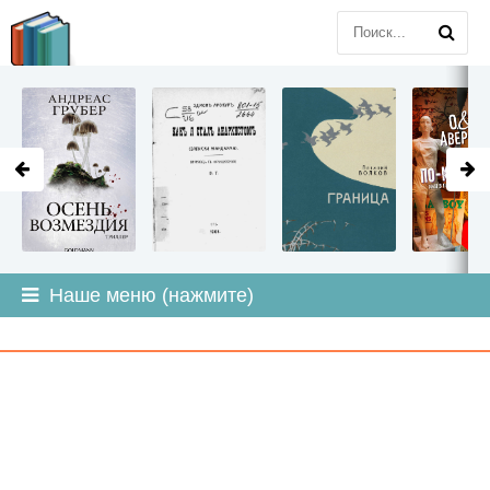
LITMIR
.ORG
Наше меню (нажмите)