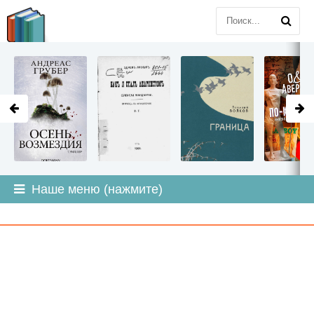
LITMIR
.ORG
Наше меню (нажмите)