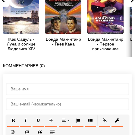
Жак Садуль -
Вонда Макинтайр
Вонда Макинтайр
Во
Луна и солнце
- Гнев Кана
- Первое
Людовика XIV
приключение
КОММЕНТАРИЕВ (0)
ПОЛУЖИРНЫЙ
КУРСИВ
ПОДЧЕРКНУТЫЙ
ЗАЧЕРКНУТЫЙ
ВЫРАВНИВАНИЕ
НУМЕРОВАННЫЙ СПИСОК
МАРКИРОВАННЫЙ СП
ВСТАВИТЬ ССЫ
ВСТАВИТ