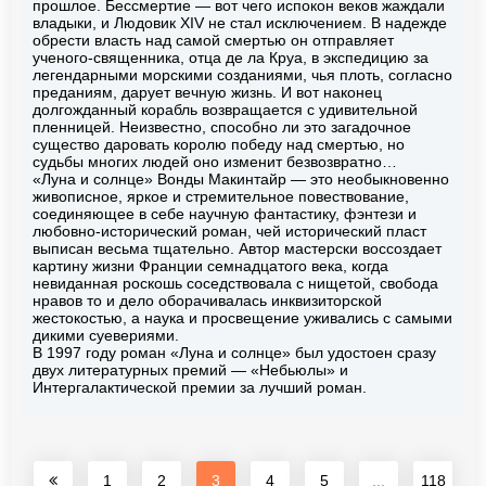
прошлое. Бессмертие — вот чего испокон веков жаждали
владыки, и Людовик XIV не стал исключением. В надежде
обрести власть над самой смертью он отправляет
ученого-священника, отца де ла Круа, в экспедицию за
легендарными морскими созданиями, чья плоть, согласно
преданиям, дарует вечную жизнь. И вот наконец
долгожданный корабль возвращается с удивительной
пленницей. Неизвестно, способно ли это загадочное
существо даровать королю победу над смертью, но
судьбы многих людей оно изменит безвозвратно…
«Луна и солнце» Вонды Макинтайр — это необыкновенно
живописное, яркое и стремительное повествование,
соединяющее в себе научную фантастику, фэнтези и
любовно-исторический роман, чей исторический пласт
выписан весьма тщательно. Автор мастерски воссоздает
картину жизни Франции семнадцатого века, когда
невиданная роскошь соседствовала с нищетой, свобода
нравов то и дело оборачивалась инквизиторской
жестокостью, а наука и просвещение уживались с самыми
дикими суевериями.
В 1997 году роман «Луна и солнце» был удостоен сразу
двух литературных премий — «Небьюлы» и
Интергалактической премии за лучший роман.
1
2
3
4
5
...
118