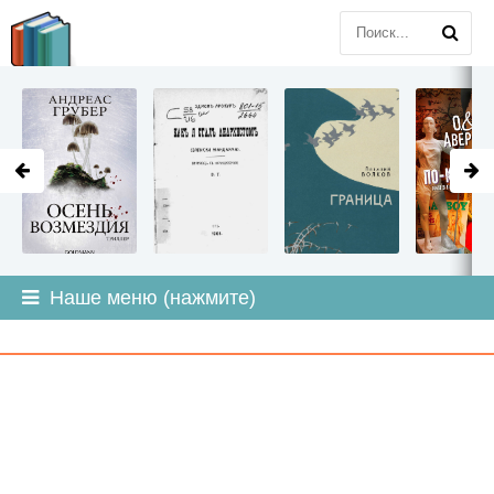
LITMIR
.ORG
Наше меню (нажмите)