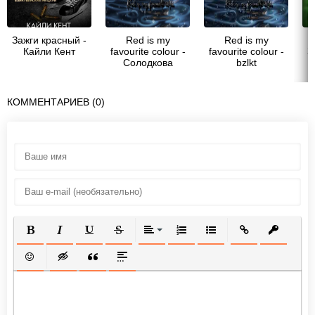
Зажги красный -
Red is my
Red is my
Кайли Кент
favourite colour -
favourite colour -
З
Солодкова
bzlkt
КОММЕНТАРИЕВ (0)
ПОЛУЖИРНЫЙ
КУРСИВ
ПОДЧЕРКНУТЫЙ
ЗАЧЕРКНУТЫЙ
ВЫРАВНИВАНИЕ
НУМЕРОВАННЫЙ СПИСОК
МАРКИРОВАННЫЙ СП
ВСТАВИТЬ ССЫ
ВСТАВИТ
ВСТАВИТЬ СМАЙЛИК
ВСТАВКА СКРЫТОГО ТЕКСТА
ВСТАВКА ЦИТАТЫ
ВСТАВКА СПОЙЛЕРА