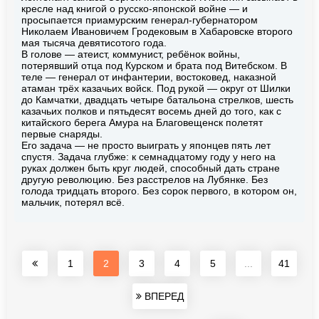
кресле над книгой о русско-японской войне — и
просыпается приамурским генерал-губернатором
Николаем Ивановичем Гродековым в Хабаровске второго
мая тысяча девятисотого года.
В голове — атеист, коммунист, ребёнок войны,
потерявший отца под Курском и брата под Витебском. В
теле — генерал от инфантерии, востоковед, наказной
атаман трёх казачьих войск. Под рукой — округ от Шилки
до Камчатки, двадцать четыре батальона стрелков, шесть
казачьих полков и пятьдесят восемь дней до того, как с
китайского берега Амура на Благовещенск полетят
первые снаряды.
Его задача — не просто выиграть у японцев пять лет
спустя. Задача глубже: к семнадцатому году у него на
руках должен быть круг людей, способный дать стране
другую революцию. Без расстрелов на Лубянке. Без
голода тридцать второго. Без сорок первого, в котором он,
мальчик, потерял всё.
1
2
3
4
5
...
41
ВПЕРЕД