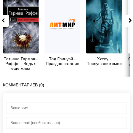
Татьяна Гармаш-
Тод Гринуэй -
Xxcoy -
Ст
Роффе - Ведь я
Праздношатание
Послушание змеи
Д
еще жива
КОММЕНТАРИЕВ (0)