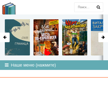
LITMIR
.ORG
Наше меню (нажмите)