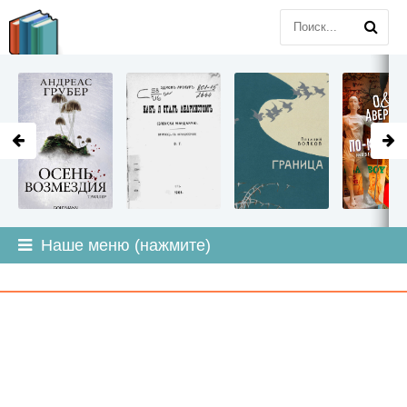
LITMIR
.ORG
Наше меню (нажмите)