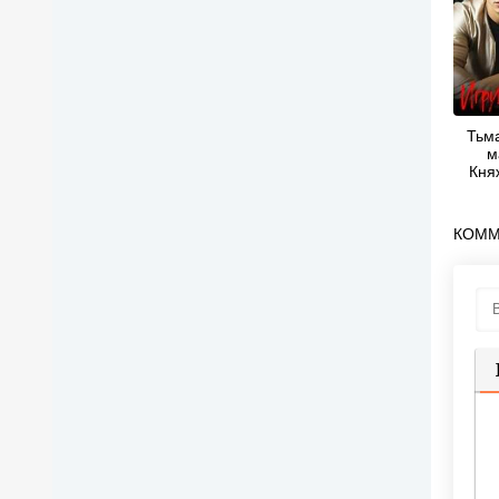
Тьм
м
Кня
КОММ
П