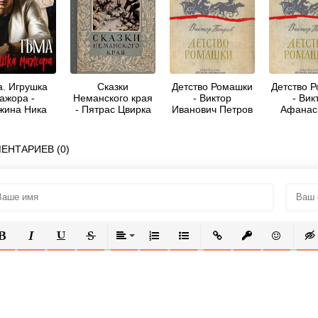
а. Игрушка
Сказки
Детство Ромашки
Детство 
ажора -
Неманского края
- Виктор
- Вик
жина Ника
- Пятрас Цвирка
Иванович Петров
Афанас
Петр
ЕНТАРИЕВ (0)
ОЛУЖИРНЫЙ
КУРСИВ
ПОДЧЕРКНУТЫЙ
ЗАЧЕРКНУТЫЙ
ВЫРАВНИВАНИЕ
НУМЕРОВАННЫЙ СПИСОК
МАРКИРОВАННЫЙ СПИСОК
ВСТАВИТЬ ССЫЛКУ
ВСТАВИТЬ ЗАЩ
ВСТАВИТЬ
ВСТ