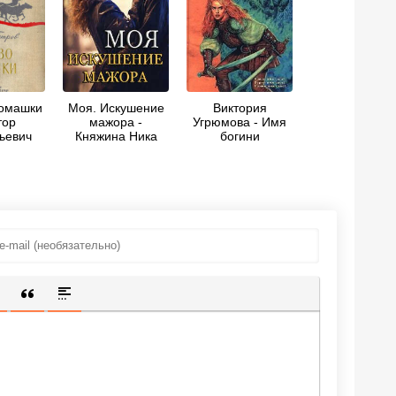
Ромашки
Моя. Искушение
Виктория
тор
мажора -
Угрюмова - Имя
ьевич
Княжина Ника
богини
ов
ИЩЕННУЮ ССЫЛКУ
 СМАЙЛИК
АВКА СКРЫТОГО ТЕКСТА
ВСТАВКА ЦИТАТЫ
ВСТАВКА СПОЙЛЕРА