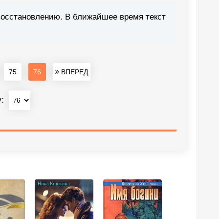
восстановлению. В ближайшее время текст
75
76
ВПЕРЕД
у: