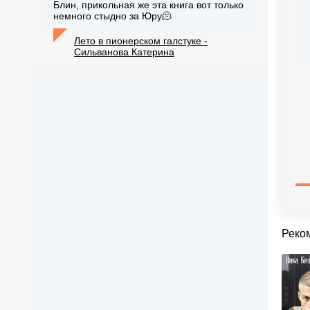
Блин, прикольная же эта книга вот только
немного стыдно за Юру🫠
Лето в пионерском галстуке -
Сильванова Катерина
Реко