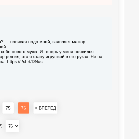
о? — нависая надо мной, заявляет мажор.
ией.
себе нового мужа. И теперь у меня появился
ор решил, что я стану игрушкой в его руках. Не на
: https:// /shrt/DNoc
75
76
ВПЕРЕД
у: