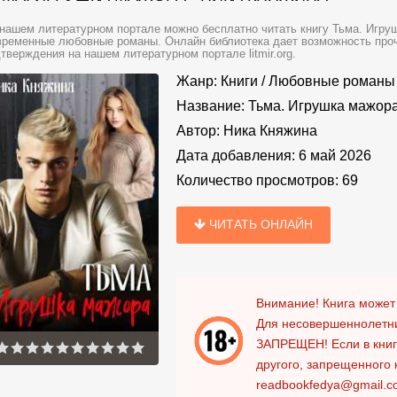
нашем литературном портале можно бесплатно читать книгу Тьма. Игруш
ременные любовные романы. Онлайн библиотека дает возможность прочи
тверждения на нашем литературном портале litmir.org.
Жанр:
Книги
/
Любовные романы
Название:
Тьма. Игрушка мажор
Автор:
Ника Княжина
Дата добавления:
6 май 2026
Количество просмотров:
69
ЧИТАТЬ ОНЛАЙН
Внимание! Книга может
Для несовершеннолетни
ЗАПРЕЩЕН!
Если в кни
другого, запрещенного 
readbookfedya@gmail.c