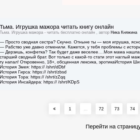
Тьма. Игрушка мажора читать книгу онлайн
Тьма. Игрушка мажора - читать бесплатно онлайн , автор
Ника Княжина
— Просто сводная сестра? Скучно. Отныне ты — моя игрушка, ясн
— Рабство уже давно отменили. Кажется, у тебя проблемы с истор
— Дерзишь, конфетка? Так будет даже веселее….Моя мама нашла 
старший сводный брат. Вот только с какой-то стати этот наглый маж
ту напал! Откровенно, 18+, обсценная лексика, эротикаИстория Шипа
История Змея: https:// /shrt/dDbf
История Гирса: https:// /shrt/zbsd
История Тора: https:// /shrt/zZqq
История Инсайдера: https:// /shrt/KDpS
1
...
72
73
74
Перейти на страниц