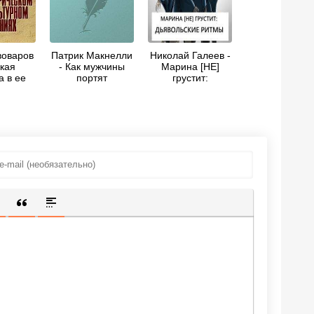
оваров
Патрик Макнелли
Николай Галеев -
ская
- Как мужчины
Марина [НЕ]
а в ее
портят
грустит:
ском и
отношения… и
Дьявольские
рном
как женщины им
ритмы (СИ)
ниях
помогают в этом
ИЩЕННУЮ ССЫЛКУ
 СМАЙЛИК
АВКА СКРЫТОГО ТЕКСТА
ВСТАВКА ЦИТАТЫ
ВСТАВКА СПОЙЛЕРА