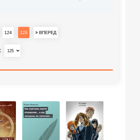
124
125
ВПЕРЕД
: