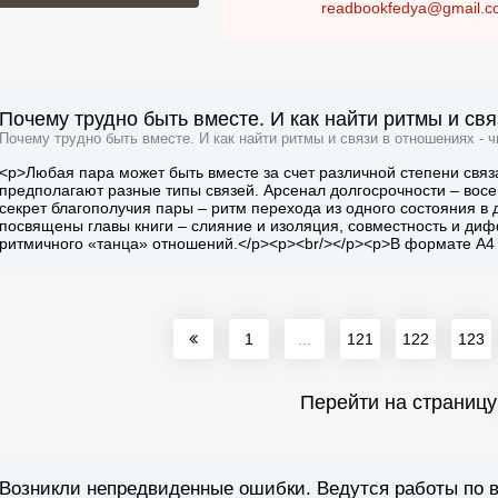
readbookfedya@gmail.c
Почему трудно быть вместе. И как найти ритмы и свя
Почему трудно быть вместе. И как найти ритмы и связи в отношениях - ч
<p>Любая пара может быть вместе за счет различной степени связ
предполагают разные типы связей. Арсенал долгосрочности – вос
секрет благополучия пары – ритм перехода из одного состояния 
посвящены главы книги – слияние и изоляция, совместность и диф
ритмичного «танца» отношений.</p><p><br/></p><p>В формате А4 
1
...
121
122
123
Перейти на страницу
Возникли непредвиденные ошибки. Ведутся работы по 