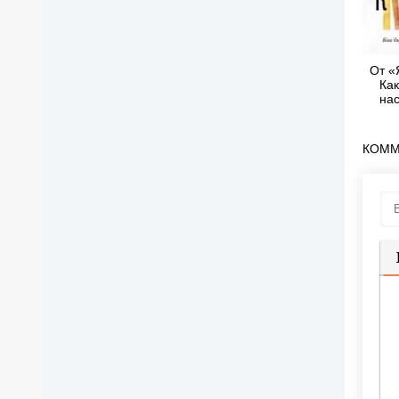
От «
Как
на
вмест
КОММ
П