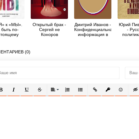
Я» к «МЫ».
Открытый брак -
Дмитрий Иванов -
Юрий Пив
 быть по-
Сергей не
Конфиденциальная
- Рус
стоящему
Коноров
информация в
политик
е - Терренс
трудовых
историче
Рил
отношениях
культу
отноше
ЕНТАРИЕВ (0)
ОЛУЖИРНЫЙ
КУРСИВ
ПОДЧЕРКНУТЫЙ
ЗАЧЕРКНУТЫЙ
ВЫРАВНИВАНИЕ
НУМЕРОВАННЫЙ СПИСОК
МАРКИРОВАННЫЙ СПИСОК
ВСТАВИТЬ ССЫЛКУ
ВСТАВИТЬ ЗАЩ
ВСТАВИТЬ
ВСТ