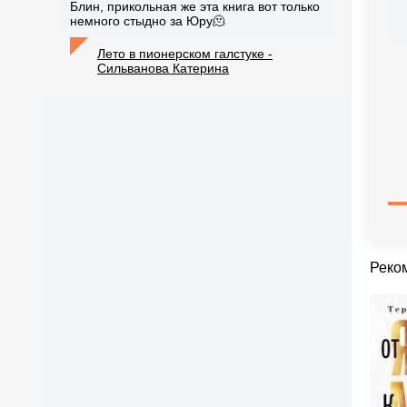
Блин, прикольная же эта книга вот только
немного стыдно за Юру🫠
Лето в пионерском галстуке -
Сильванова Катерина
Реко