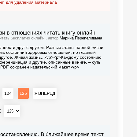
om
для удаления материала
зи в отношениях читать книгу онлайн
итать бесплатно онлайн , автор
Марина Перепелицына
анности друг с другом. Разные этапы парной жизни
емь состояний здоровых отношений, но главный
в другое. Живая жизнь…</p><p>Каждому состоянию
ференциация и другие, описанные в книге, – суть
PDF сохранён издательский макет.</p>
124
125
ВПЕРЕД
:
восстановлению. В ближайшее время текст