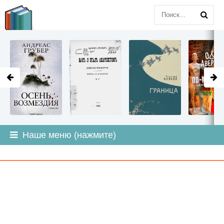
LITMIR
.ORG
Наше меню (нажмите)