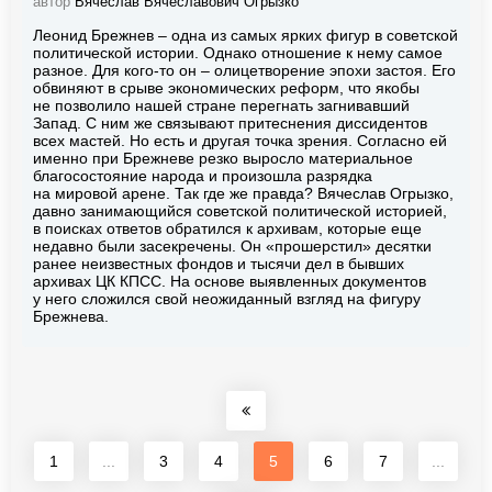
автор
Вячеслав Вячеславович Огрызко
Леонид Брежнев – одна из самых ярких фигур в советской
политической истории. Однако отношение к нему самое
разное. Для кого-то он – олицетворение эпохи застоя. Его
обвиняют в срыве экономических реформ, что якобы
не позволило нашей стране перегнать загнивавший
Запад. С ним же связывают притеснения диссидентов
всех мастей. Но есть и другая точка зрения. Согласно ей
именно при Брежневе резко выросло материальное
благосостояние народа и произошла разрядка
на мировой арене. Так где же правда? Вячеслав Огрызко,
давно занимающийся советской политической историей,
в поисках ответов обратился к архивам, которые еще
недавно были засекречены. Он «прошерстил» десятки
ранее неизвестных фондов и тысячи дел в бывших
архивах ЦК КПСС. На основе выявленных документов
у него сложился свой неожиданный взгляд на фигуру
Брежнева.
1
...
3
4
5
6
7
...