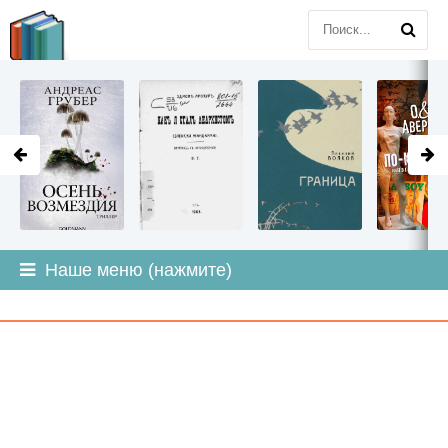
LITMIR
.ORG
Наше меню (нажмите)