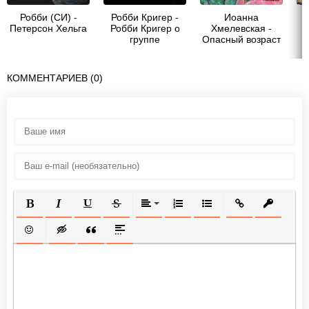
Робби (СИ) -
Робби Кригер -
Иоанна
Петерсон Хельга
Робби Кригер о
Хмелевская -
группе
Опасный возраст
&quot;Doors&quot;
и
КОММЕНТАРИЕВ (0)
ПОЛУЖИРНЫЙ
КУРСИВ
ПОДЧЕРКНУТЫЙ
ЗАЧЕРКНУТЫЙ
ВЫРАВНИВАНИЕ
НУМЕРОВАННЫЙ СПИСОК
МАРКИРОВАННЫЙ СП
ВСТАВИТЬ ССЫ
ВСТАВИТ
ВСТАВИТЬ СМАЙЛИК
ВСТАВКА СКРЫТОГО ТЕКСТА
ВСТАВКА ЦИТАТЫ
ВСТАВКА СПОЙЛЕРА