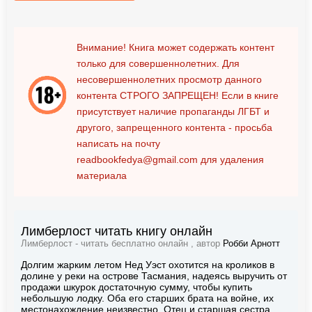
Внимание! Книга может содержать контент
только для совершеннолетних. Для
несовершеннолетних просмотр данного
контента
СТРОГО ЗАПРЕЩЕН!
Если в книге
присутствует наличие пропаганды ЛГБТ и
другого, запрещенного контента - просьба
написать на почту
readbookfedya@gmail.com
для удаления
материала
Лимберлост читать книгу онлайн
Лимберлост - читать бесплатно онлайн , автор
Робби Арнотт
Долгим жарким летом Нед Уэст охотится на кроликов в
долине у реки на острове Тасмания, надеясь выручить от
продажи шкурок достаточную сумму, чтобы купить
небольшую лодку. Оба его старших брата на войне, их
местонахождение неизвестно. Отец и старшая сестра