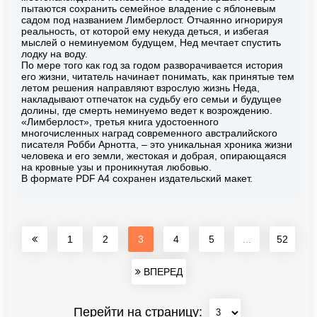
пытаются сохранить семейное владение с яблоневым
садом под названием Лимберлост. Отчаянно игнорируя
реальность, от которой ему некуда деться, и избегая
мыслей о неминуемом будущем, Нед мечтает спустить
лодку на воду.
По мере того как год за годом разворачивается история
его жизни, читатель начинает понимать, как принятые тем
летом решения направляют взрослую жизнь Неда,
накладывают отпечаток на судьбу его семьи и будущее
долины, где смерть неминуемо ведет к возрождению.
«Лимберлост», третья книга удостоенного
многочисленных наград современного австралийского
писателя Робби Арнотта, – это уникальная хроника жизни
человека и его земли, жестокая и добрая, опирающаяся
на кровные узы и проникнутая любовью.
В формате PDF A4 сохранен издательский макет.
1
2
3
4
5
...
52
ВПЕРЕД
Перейти на страницу: