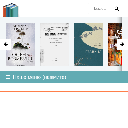
LITMIR
.ORG
Наше меню (нажмите)