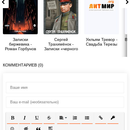
Записки
Сергей
Уильям Тревор -
Вл
биржевика -
Трахимёнок -
Свадьба Терезы
Роман Горбунов
Записки «черного
р
полковника»
КОММЕНТАРИЕВ (0)
ПОЛУЖИРНЫЙ
КУРСИВ
ПОДЧЕРКНУТЫЙ
ЗАЧЕРКНУТЫЙ
ВЫРАВНИВАНИЕ
НУМЕРОВАННЫЙ СПИСОК
МАРКИРОВАННЫЙ СП
ВСТАВИТЬ ССЫ
ВСТАВИТ