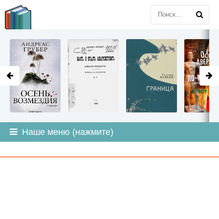
LITMIR
.ORG
Наше меню (нажмите)